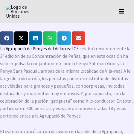
Ir
La 3ª Concentración de Peñas del Villarreal CF reúne a 300 peñistas
al
groguets
contenido
25/10/2024
Actualidad
,
Federaciones
La
Agrupació de Penyes del Villarreal CF
celebró recientemente la
3ª edición de su Concentración de Peñas, que en esta ocasión ha
sido impulsada conjuntamente por la Penya Submarí Groc y la
Penya Sant Pasqual, ambas de la misma localidad de Vila-real. A lo
largo de todo un día, los peñistas pudieron disfrutar de distintas
actividades para grandes y pequeños, con sorpresas, invitados
destacados y momentos muy emotivos. Y, por supuesto, con la
celebración de la pasión “grogueta” como hilo conductor. En total,
participaron 300 peñistas y estuvieron representadas 18 peñas
pertenecientes a la Agrupació de Penyes.
El evento arrancó con un desayuno en la sede de la Agrupació,