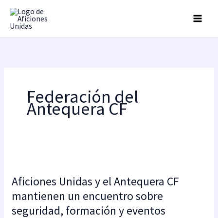
Ir
al
contenido
Federación del
Antequera CF
Aficiones
Unidas
Aficiones Unidas y el Antequera CF
y
el
mantienen un encuentro sobre
Antequera
seguridad, formación y eventos
CF