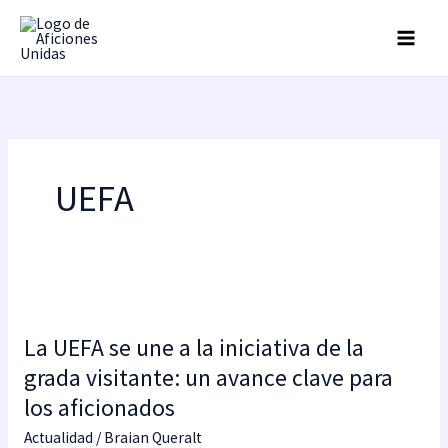
Ir
al
contenido
UEFA
La
UEFA
La UEFA se une a la iniciativa de la
se
une
grada visitante: un avance clave para
a
los aficionados
la
Actualidad
/
Braian Queralt
iniciativa