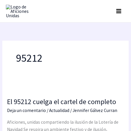
Ir
al
contenido
95212
El
95212
El 95212 cuelga el cartel de completo
cuelga
el
Deja un comentario
/
Actualidad
/
Jennifer Gálvez Curran
cartel
Aficiones, unidas compartiendo la ilusión de la Lotería de
de
Navidad Se respira un ambiente festivo y de ilusión,
completo