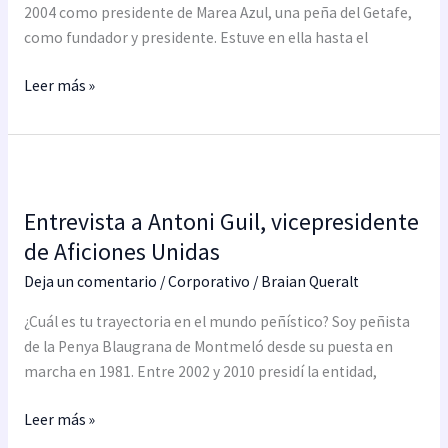
Aficiones
2004 como presidente de Marea Azul, una peña del Getafe,
Unidas
como fundador y presidente. Estuve en ella hasta el
Leer más »
Entrevista
a
Entrevista a Antoni Guil, vicepresidente
Antoni
Guil,
de Aficiones Unidas
vicepresidente
Deja un comentario
/
Corporativo
/
Braian Queralt
de
Aficiones
¿Cuál es tu trayectoria en el mundo peñístico? Soy peñista
Unidas
de la Penya Blaugrana de Montmeló desde su puesta en
marcha en 1981. Entre 2002 y 2010 presidí la entidad,
Leer más »