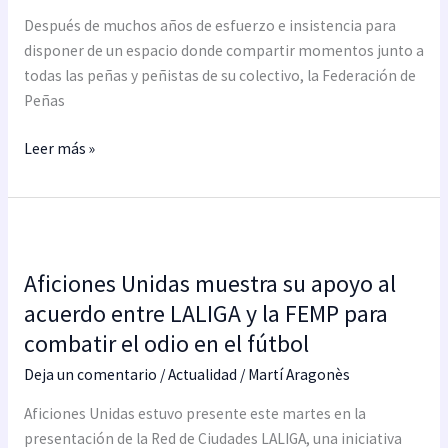
SD
Después de muchos años de esfuerzo e insistencia para
Ponferradina
disponer de un espacio donde compartir momentos junto a
ya
todas las peñas y peñistas de su colectivo, la Federación de
tiene
Peñas
local
Leer más »
social
Aficiones
Unidas
Aficiones Unidas muestra su apoyo al
muestra
su
acuerdo entre LALIGA y la FEMP para
apoyo
combatir el odio en el fútbol
al
Deja un comentario
/
Actualidad
/
Martí Aragonès
acuerdo
entre
Aficiones Unidas estuvo presente este martes en la
LALIGA
presentación de la Red de Ciudades LALIGA, una iniciativa