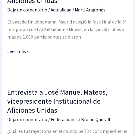
Aficiones Unidas
de
Deja un comentario
/
Actualidad
/
Martí Aragonès
LALIGA
Genuine
El pasado fin de semana, Madrid acogió la fase final de la 8ª
con
temporada de LALIGA Genuine Moeve, en la que 50 clubes y
la
más de 1.000 participantes se dieron
presencia
de
Leer más »
Aficiones
Unidas
Entrevista
a
Entrevista a José Manuel Mateos,
José
Manuel
vicepresidente Institucional de
Mateos,
Aficiones Unidas
vicepresidente
Deja un comentario
/
Federaciones
/
Braian Queralt
Institucional
de
¿Cuál es tu trayectoria en el mundo peñístico? Empecé en el