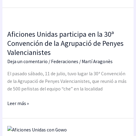
Aficiones
Unidas
Aficiones Unidas participa en la 30ª
participa
en
Convención de la Agrupació de Penyes
la
Valencianistes
30ª
Deja un comentario
/
Federaciones
/
Martí Aragonès
Convención
de
El pasado sábado, 11 de julio, tuvo lugar la 30ª Convención
la
de la Agrupació de Penyes Valencianistes, que reunió a más
Agrupació
de 500 peñistas del equipo “che” en la localidad
de
Penyes
Leer más »
Valencianistes
Aficiones