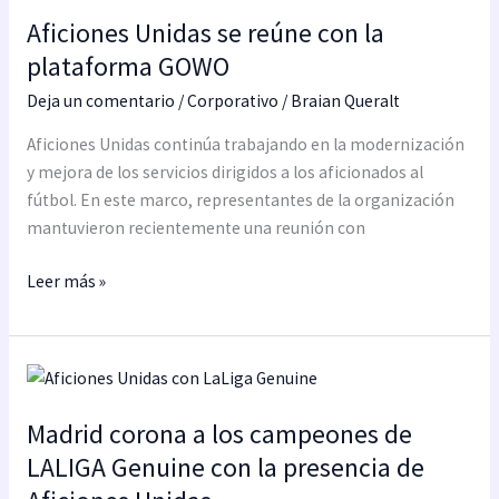
Unidas
Aficiones Unidas se reúne con la
se
reúne
plataforma GOWO
con
Deja un comentario
/
Corporativo
/
Braian Queralt
la
plataforma
Aficiones Unidas continúa trabajando en la modernización
GOWO
y mejora de los servicios dirigidos a los aficionados al
fútbol. En este marco, representantes de la organización
mantuvieron recientemente una reunión con
Leer más »
Madrid
corona
Madrid corona a los campeones de
a
los
LALIGA Genuine con la presencia de
campeones