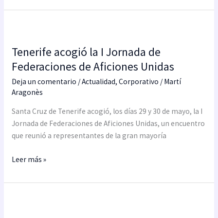
Tenerife
acogió
Tenerife acogió la I Jornada de
la
I
Federaciones de Aficiones Unidas
Jornada
Deja un comentario
/
Actualidad
,
Corporativo
/
Martí
de
Aragonès
Federaciones
Santa Cruz de Tenerife acogió, los días 29 y 30 de mayo, la I
de
Jornada de Federaciones de Aficiones Unidas, un encuentro
Aficiones
que reunió a representantes de la gran mayoría
Unidas
Leer más »
La
Federación