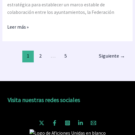
y
estratégica para establecer un marco estable de
la
colaboración entre los ayuntamientos, la Federación
FEMP
para
Leer más »
combatir
el
odio
en
1
2
…
5
Siguiente
→
el
fútbol
Visita nuestras redes sociales