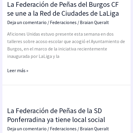
La Federación de Peñas del Burgos CF
de
Peñas
se une a la Red de Ciudades de LaLiga
del
Deja un comentario
/
Federaciones
/
Braian Queralt
Burgos
CF
Aficiones Unidas estuvo presente esta semana en dos
se
talleres sobre acoso escolar que acogió el Ayuntamiento de
une
Burgos, en el marco de la iniciativa recientemente
a
inaugurada por LaLiga y la
la
Leer más »
Red
de
Ciudades
de
La
LaLiga
Federación
La Federación de Peñas de la SD
de
Peñas
Ponferradina ya tiene local social
de
Deja un comentario
/
Federaciones
/
Braian Queralt
la